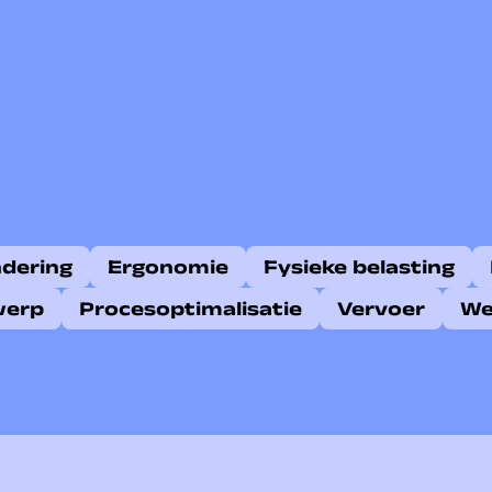
ndering
Ergonomie
Fysieke belasting
werp
Procesoptimalisatie
Vervoer
We