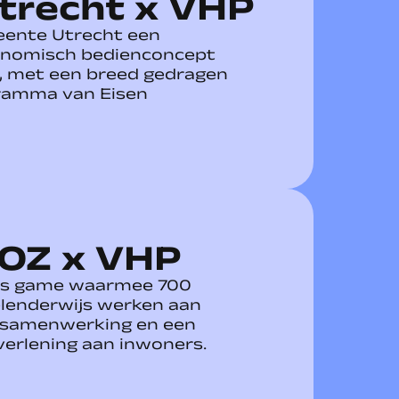
trecht x VHP
ente Utrecht een
onomisch bedienconcept
, met een breed gedragen
ramma van Eisen
OZ x VHP
ous game waarmee 700
enderwijs werken aan
e samenwerking en een
verlening aan inwoners.