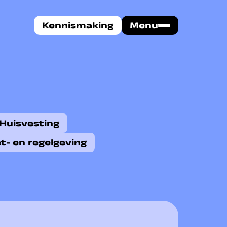
Kennismaking
Menu
Huisvesting
t- en regelgeving