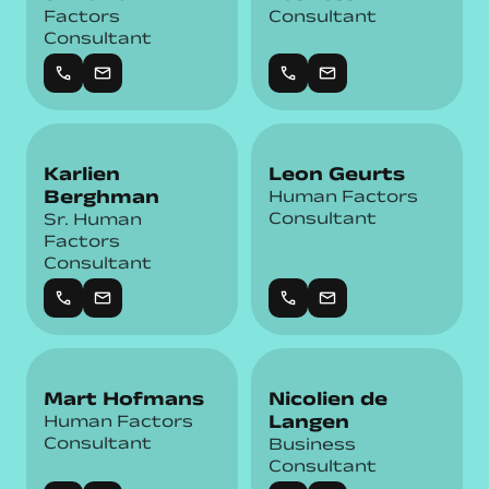
Factors
Consultant
Consultant
call
mail
call
mail
Karlien
Leon Geurts
Berghman
Human Factors
Consultant
Sr. Human
Factors
Consultant
call
mail
call
mail
Mart Hofmans
Nicolien de
Langen
Human Factors
Consultant
Business
Consultant