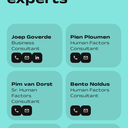
Joep Goverde
Pien Ploumen
Business
Human Factors
Consultant
Consultant
call
mail
call
mail
Pim van Dorst
Bento Noldus
Sr. Human
Human Factors
Factors
Consultant
Consultant
call
mail
call
mail