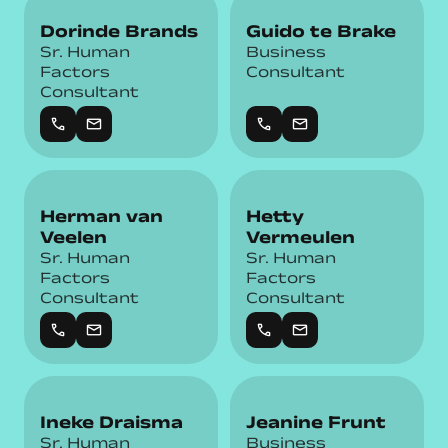
Dorinde Brands
Guido te Brake
Sr. Human
Business
Factors
Consultant
Consultant
call
mail
call
mail
Herman van
Hetty
Veelen
Vermeulen
Sr. Human
Sr. Human
Factors
Factors
Consultant
Consultant
call
mail
call
mail
Ineke Draisma
Jeanine Frunt
Sr. Human
Business