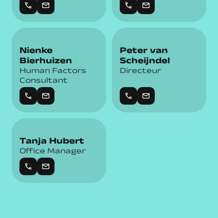
call
mail
call
mail
Nienke
Peter van
Bierhuizen
Scheijndel
Human Factors
Directeur
Consultant
call
mail
call
mail
Tanja Hubert
Office Manager
call
mail