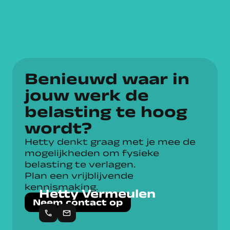
Benieuwd waar in
jouw werk de
belasting te hoog
wordt?
Hetty denkt graag met je mee de
mogelijkheden om fysieke
belasting te verlagen.
Plan een vrijblijvende
kennismaking.
Hetty Vermeulen
Neem contact op
call
mail